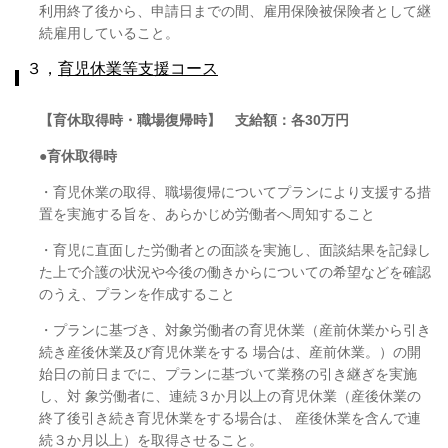
利用終了後から、申請日までの間、雇用保険被保険者として継
続雇用していること。
３，
育児休業等支援コース
【育休取得時・職場復帰時】 支給額：各
30
万円
●育休取得時
・育児休業の取得、職場復帰についてプランにより支援する措
置を実施する旨を、あらかじめ労働者へ周知すること
・育児に直面した労働者との面談を実施し、面談結果を記録し
た上で介護の状況や今後の働きからについての希望などを確認
のうえ、プランを作成すること
・プランに基づき、対象労働者の育児休業（産前休業から引き
続き産後休業及び育児休業をする 場合は、産前休業。）の開
始日の前日までに、プランに基づいて業務の引き継ぎを実施
し、対 象労働者に、連続３か月以上の育児休業（産後休業の
終了後引き続き育児休業をする場合は、 産後休業を含んで連
続３か月以上）を取得させること。