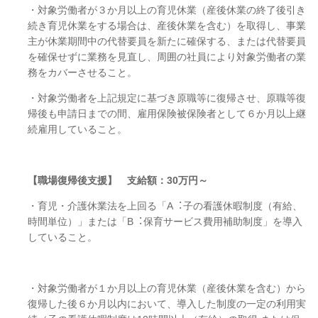
・対象労働者が３か月以上の育児休業（産後休業の終了後引き
続き育児休業をする場合は、産後休業を含む）を取得し、事業
主が休業期間中の代替要員を新たに確保する、または代替要員
を確保せずに業務を⾒直し、周囲の社員により対象労働者の業
務をカバーさせること。
・対象労働者を上記規定に基づき原職等に復帰させ、原職等復
帰後も申請日までの間、雇用保険被保険者として６か月以上継
続雇用していること。
【職場復帰後支援】 支給額：
30
万円～
・育児・介護休業法を上回る「
A︓
⼦の看護休暇制度（有給、
時間単位）」または「
B︓
保育サービス費用補助制度」を導⼊
していること。
・対象労働者が１か月以上の育児休業（産後休業を含む）から
復帰した後６か月以内において、導⼊した制度の⼀定の利用実