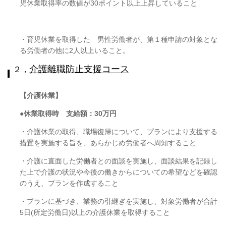
児休業取得率の数値が
30
ポイント以上上昇していること
・育児休業を取得した 男性労働者が、第１種申請の対象とな
る労働者の他に
2
人以上いること。
介護離職防止支援コース
２，
【介護休業】
●休業取得時 支給額：
30
万円
・介護休業の取得、職場復帰について、プランにより支援する
措置を実施する旨を、あらかじめ労働者へ周知すること
・介護に直面した労働者との面談を実施し、面談結果を記録し
た上で介護の状況や今後の働きからについての希望などを確認
のうえ、プランを作成すること
・プランに基づき、業務の引継ぎを実施し、対象労働者が合計
5
日
(
所定労働日
)
以上の介護休業を取得すること