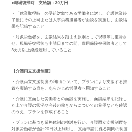
●職場復帰時 支給額：
30
万円
・「休業取得時」の受給対象である労働者に対し、介護休業終
了後にその上司または人事労務担当者が面談を実施し、面談結
果を記録すること
・対象労働者を、面談結果を踏まえ原則として現職等に復帰さ
せ、現職等復帰後も申請日までの間、雇用保険被保険者として
3
カ月以上継続雇用していること
【介護両立支援制度】
・介護両立支援制度の利用について、プランにより支援する措
置を実施する旨を、あらかじめ労働者へ周知すること
・介護に直面した労働者との面談を実施し、面談結果を記録し
た上で介護の状況や今後の働きからについての希望などを確認
のうえ、プランを作成すること
・プランに基づき業務体制の検討を行い、介護両立支援制度を
対象労働者が合計
20
日以上利用し、支給申請に係る期間の制度