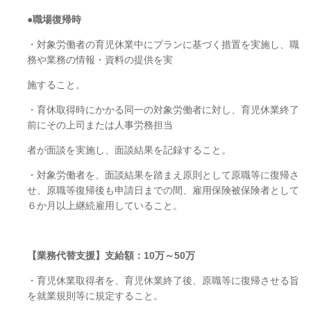
●職場復帰時
・対象労働者の育児休業中にプランに基づく措置を実施し、職
務や業務の情報・資料の提供を実
施すること。
・育休取得時にかかる同⼀の対象労働者に対し、育児休業終了
前にその上司または⼈事労務担当
者が面談を実施し、面談結果を記録すること。
・対象労働者を、面談結果を踏まえ原則として原職等に復帰さ
せ、原職等復帰後も申請日までの間、雇用保険被保険者として
６か月以上継続雇用していること。
【業務代替支援】支給額：
10
万～
50
万
・育児休業取得者を、育児休業終了後、原職等に復帰させる旨
を就業規則等に規定すること。