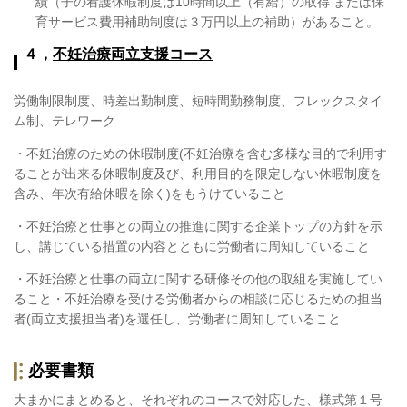
績（⼦の看護休暇制度は
10
時間以上（有給）の取得 または保
育サービス費用補助制度は３万円以上の補助）があること。
４，
不妊治療両立支援コース
労働制限制度、時差出勤制度、短時間勤務制度、フレックスタイ
ム制、テレワーク
・不妊治療のための休暇制度
(
不妊治療を含む多様な目的で利用す
ることが出来る休暇制度及び、利用目的を限定しない休暇制度を
含み、年次有給休暇を除く
)
をもうけていること
・不妊治療と仕事との両立の推進に関する企業トップの方針を示
し、講じている措置の内容とともに労働者に周知していること
・不妊治療と仕事の両立に関する研修その他の取組を実施してい
ること・不妊治療を受ける労働者からの相談に応じるための担当
者
(
両立支援担当者
)
を選任し、労働者に周知していること
必要書類
大まかにまとめると、それぞれのコースで対応した、様式第１号