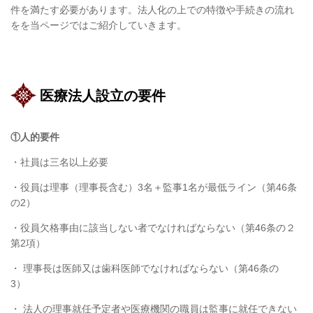
件を満たす必要があります。法人化の上での特徴や手続きの流れ
をを当ページではご紹介していきます。
医療法人設立の要件
①人的要件
・社員は三名以上必要
・役員は理事（理事長含む）
3
名＋監事
1
名が最低ライン（第
46
条
の
2
）
・役員欠格事由に該当しない者でなければならない（第
46
条の２
第
2
項）
・ 理事長は医師又は歯科医師でなければならない（第
46
条の
3
）
・ 法人の理事就任予定者や医療機関の職員は監事に就任できない