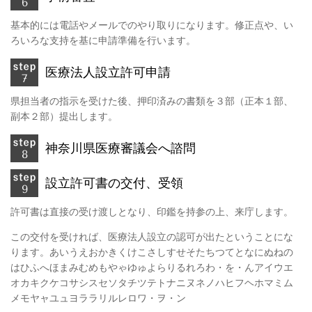
基本的には電話やメールでのやり取りになります。修正点や、い
ろいろな支持を基に申請準備を行います。
医療法人設立許可申請
県担当者の指示を受けた後、押印済みの書類を３部（正本１部、
副本２部）提出します。
神奈川県医療審議会へ諮問
設立許可書の交付、受領
許可書は直接の受け渡しとなり、印鑑を持参の上、来庁します。
この交付を受ければ、医療法人設立の認可が出たということにな
ります。あいうえおかきくけこさしすせそたちつてとなにぬねの
はひふへほまみむめもやゃゆゅよらりるれろわ・を・んアイウエ
オカキクケコサシスセソタチツテトナニヌネノハヒフヘホマミム
メモヤャユュヨララリルレロワ・ヲ・ン