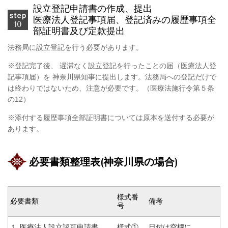
設立登記申請書の作成、提出
医療法人登記事項届、登記済みの履歴事項全
部証明書及び定款提出
法務局に設立登記を行う必要があります。
※登記完了後、 遅滞なく設立登記を行ったことの届（医療法人登
記事項届）を 神奈川県知事に提出します。法務局への登記だけで
は終わりではないため、注意が必要です。（医療法施行令第５条
の
12
）
※添付する履歴事項全部証明書については原本を送付する必要が
あります。
必要書類整理表(神奈川県の場合)
様式番
必要書類
備考
号
１ 医療法人設立認可申請書
様式①
日付は空欄に