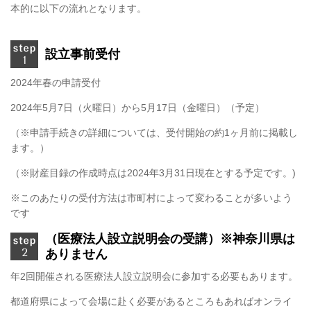
本的に以下の流れとなります。
設立事前受付
2024
年春の申請受付
2024
年
5
月
7
日（火曜日）から
5
月
17
日（金曜日）（予定）
（※申請手続きの詳細については、受付開始の約
1
ヶ月前に掲載し
ます。）
（※財産目録の作成時点は
2024
年
3
月
31
日現在とする予定です。
)
※このあたりの受付方法は市町村によって変わることが多いよう
です
（医療法人設立説明会の受講）※神奈川県は
ありません
年
2
回開催される医療法人設立説明会に参加する必要もあります。
都道府県によって会場に赴く必要があるところもあればオンライ