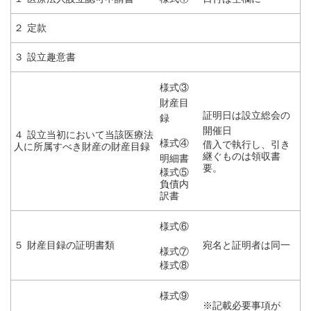
２ 定款
３ 設立趣意書
様式③
財産目
証明日は設立総会の
録
開催日
４ 設立当初において当該医療法
様式④
借入で執行し、引き
人に所属すべき財産の財産目録
継ぐものは領収書
明細書
要。
様式⑤
負債内
訳書
様式⑥
５ 財産目録の証明書類
宛名と証明者は同一
様式⑦
様式⑧
様式⑨
※記載必要事項が