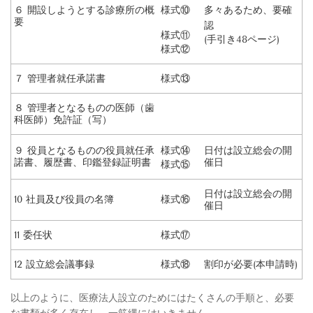
６ 開設しようとする診療所の概
様式⑩
多々あるため、要確
要
認
様式⑪
(
手引き
48
ページ
)
様式⑫
７ 管理者就任承諾書
様式⑬
８ 管理者となるものの医師（歯
科医師）免許証（写）
９ 役員となるものの役員就任承
様式⑭
日付は設立総会の開
諾書、履歴書、印鑑登録証明書
催日
様式⑮
日付は設立総会の開
10
社員及び役員の名簿
様式⑯
催日
11
委任状
様式⑰
12
設立総会議事録
様式⑱
割印が必要
(
本申請時
)
以上のように、医療法人設立のためにはたくさんの手順と、必要
な書類が多く存在し、一筋縄にはいきません。