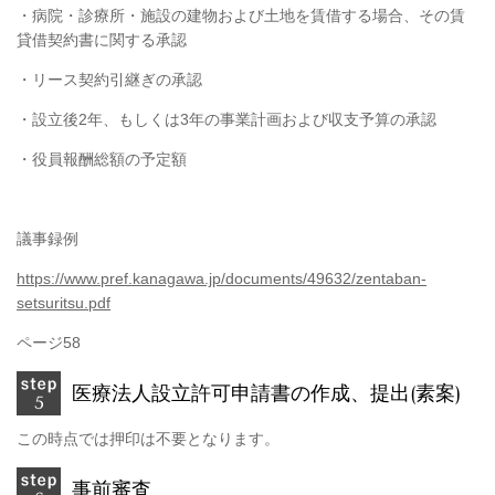
・病院・診療所・施設の建物および土地を賃借する場合、その賃
貸借契約書に関する承認
・リース契約引継ぎの承認
・設立後
2
年、もしくは
3
年の事業計画および収支予算の承認
・役員報酬総額の予定額
議事録例
https://www.pref.kanagawa.jp/documents/49632/zentaban-
setsuritsu.pdf
ページ
58
医療法人設立許可申請書の作成、提出(素案)
この時点では押印は不要となります。
事前審査