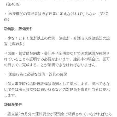
（第
48
条）
・ 医療機関の管理者は必ず理事に加えなければならない（第
47
条）
②施設、設備要件
・少なくとも１箇所以上の病院・診療所・介護老人保健施設の設
置（第
39
条）
⇒図面・賃貸借契約書・登記事項証明書などで医業施設が確保さ
れていることを証明する必要があります。建築中の場合は、認可
の日までに完成することが証明できなければなりません。
・ 医療行為に必要な設備・器具の確保
⇒個人事業時代の医療設備は原則として拠出します。拠出できな
い場合は法人設立後に買い取るなどの対処策を審査担当者に提示
します。
③資産要件
・設立後
2
カ月分の運転資金が現預金で確保されていなければなら