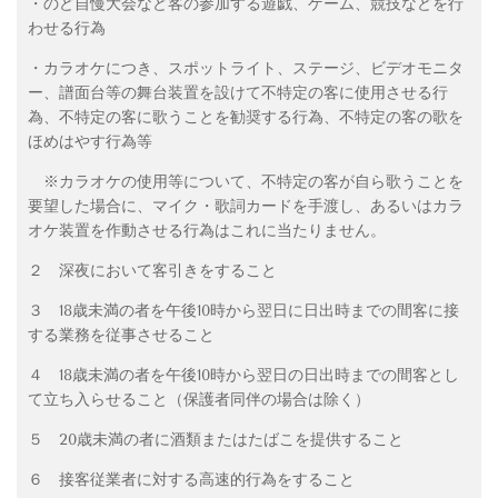
・のど自慢大会など客の参加する遊戯、ゲーム、競技などを行
わせる行為
・カラオケにつき、スポットライト、ステージ、ビデオモニタ
ー、譜面台等の舞台装置を設けて不特定の客に使用させる行
為、不特定の客に歌うことを勧奨する行為、不特定の客の歌を
ほめはやす行為等
※カラオケの使用等について、不特定の客が自ら歌うことを
要望した場合に、マイク・歌詞カードを手渡し、あるいはカラ
オケ装置を作動させる行為はこれに当たりません。
２ 深夜において客引きをすること
３
18
歳未満の者を午後
10
時から翌日に日出時までの間客に接
する業務を従事させること
４
18
歳未満の者を午後
10
時から翌日の日出時までの間客とし
て立ち入らせること（保護者同伴の場合は除く）
５
20
歳未満の者に酒類またはたばこを提供すること
６ 接客従業者に対する高速的行為をすること